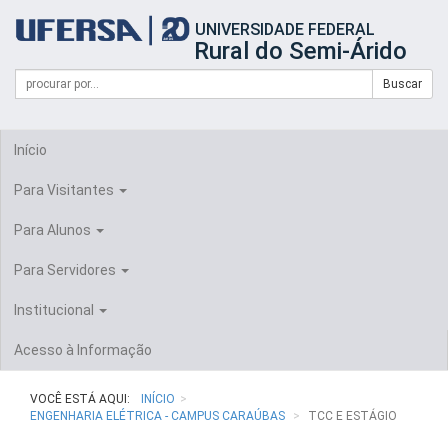
Início
UNIVERSIDADE FEDERAL
do
Rural do Semi-Árido
cabeçalho
do
Campo
Formulário
Buscar
portal
de
da
de
busca
UFERSA
Busca
Início
Para Visitantes
Para Alunos
Para Servidores
Institucional
Acesso à Informação
VOCÊ ESTÁ AQUI:
INÍCIO
ENGENHARIA ELÉTRICA - CAMPUS CARAÚBAS
TCC E ESTÁGIO