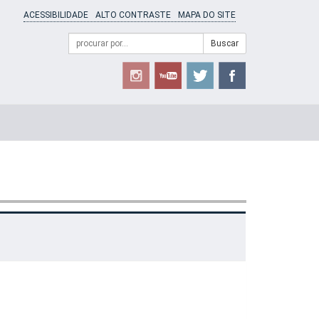
ACESSIBILIDADE
ALTO CONTRASTE
MAPA DO SITE
Campo
Formulário
Buscar
de
de
busca
Busca