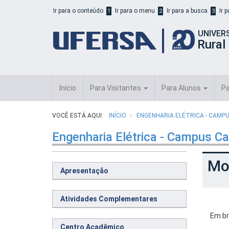
Início
Ir para o conteúdo
Ir para o menu
Ir para a busca
Ir 
1
2
3
do
cabeçalho
UNIVER
do
Rural
portal
da
UFERSA
Início
Para Visitantes
Para Alunos
Pa
VOCÊ ESTÁ AQUI:
INÍCIO
ENGENHARIA ELÉTRICA - CAM
Engenharia Elétrica - Campus C
Mo
Apresentação
Atividades Complementares
Em b
Centro Acadêmico